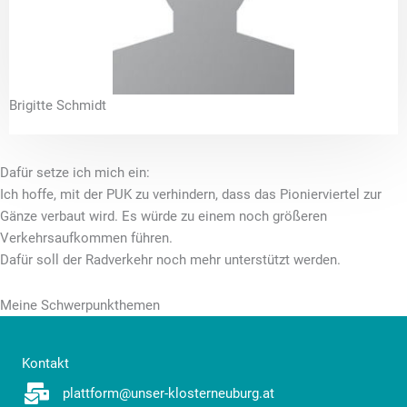
Brigitte Schmidt
Dafür setze ich mich ein:
Ich hoffe, mit der PUK zu verhindern, dass das Pionierviertel zur
Gänze verbaut wird. Es würde zu einem noch größeren
Verkehrsaufkommen führen.
Dafür soll der Radverkehr noch mehr unterstützt werden.
Meine Schwerpunkthemen
Kontakt
plattform@unser-klosterneuburg.at