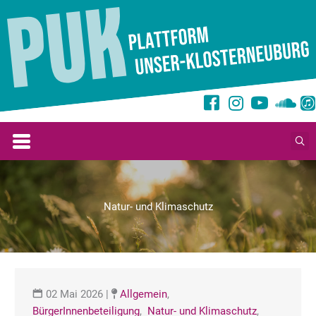
Zum
Inhalt
springen
Natur- und Klimaschutz
02 Mai 2026
|
Allgemein
,
BürgerInnenbeteiligung
,
Natur- und Klimaschutz
,