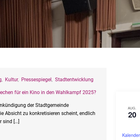
g
,
Kultur
,
Pressespiegel
,
Stadtentwicklung
rechen für ein Kino in den Wahlkampf 2025?
Ankündigung der Stadtgemeinde
AUG.
20
ie Absicht zu konkretisieren scheint, endlich
 sind […]
Kalender