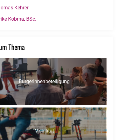
omas Kehrer
rike Kobrna, BSc.
zum Thema
BürgerInnenbeteiligung
Mobilität