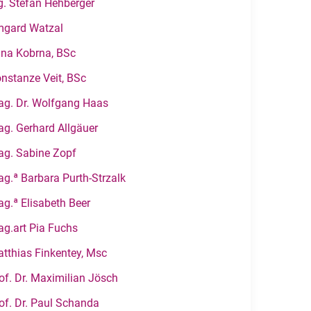
g. Stefan Hehberger
mgard Watzal
na Kobrna, BSc
nstanze Veit, BSc
g. Dr. Wolfgang Haas
g. Gerhard Allgäuer
g. Sabine Zopf
g.ª Barbara Purth-Strzalk
g.ª Elisabeth Beer
g.art Pia Fuchs
tthias Finkentey, Msc
of. Dr. Maximilian Jösch
of. Dr. Paul Schanda