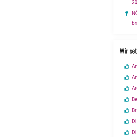
2
NÖ
br
Wir set
An
An
Ar
Be
Br
DI
DI