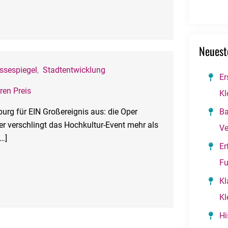
Neuest
ssespiegel
,
Stadtentwicklung
Er
ren Preis
Kl
urg für EIN Großereignis aus: die Oper
Ba
r verschlingt das Hochkultur-Event mehr als
Ve
[…]
Er
Fu
Kl
Kl
Hi