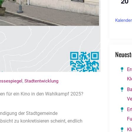
20
Kalender
Neuest
Er
Kl
essespiegel
,
Stadtentwicklung
Ba
en für ein Kino in den Wahlkampf 2025?
Ve
Er
ündigung der Stadtgemeinde
Fu
bsicht zu konkretisieren scheint, endlich
Kl