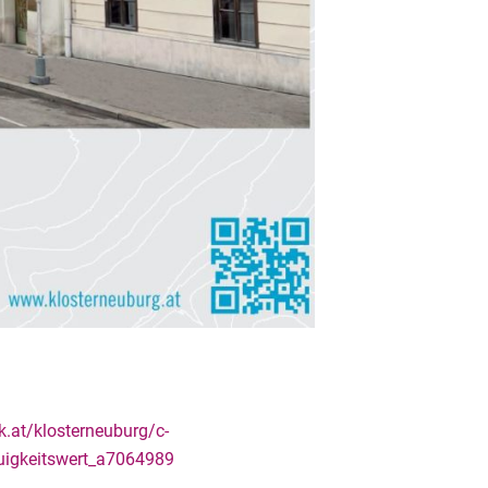
k.at/klosterneuburg/c-
euigkeitswert_a7064989