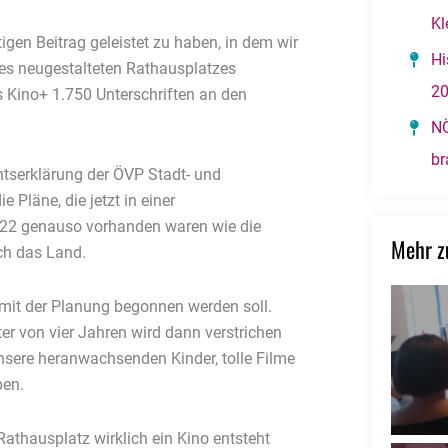
Kl
tigen Beitrag geleistet zu haben, in dem wir
Hi
nes neugestalteten Rathausplatzes
2
 Kino+ 1.750 Unterschriften an den
NÖ
br
chtserklärung der ÖVP Stadt- und
 Pläne, die jetzt in einer
022 genauso vorhanden waren wie die
Mehr 
ch das Land.
 mit der Planung begonnen werden soll.
er von vier Jahren wird dann verstrichen
nsere heranwachsenden Kinder, tolle Filme
ben.
Rathausplatz wirklich ein Kino entsteht