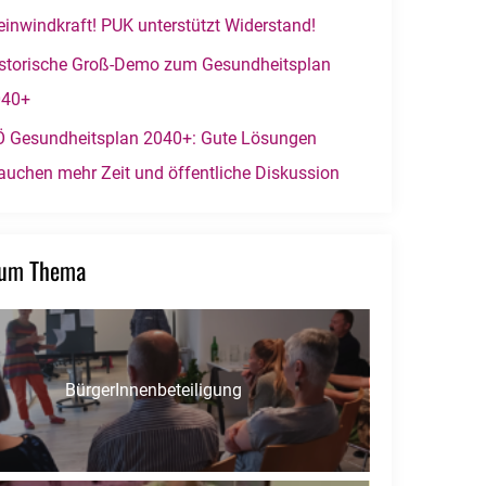
einwindkraft! PUK unterstützt Widerstand!
storische Groß-Demo zum Gesundheitsplan
040+
 Gesundheitsplan 2040+: Gute Lösungen
auchen mehr Zeit und öffentliche Diskussion
zum Thema
BürgerInnenbeteiligung