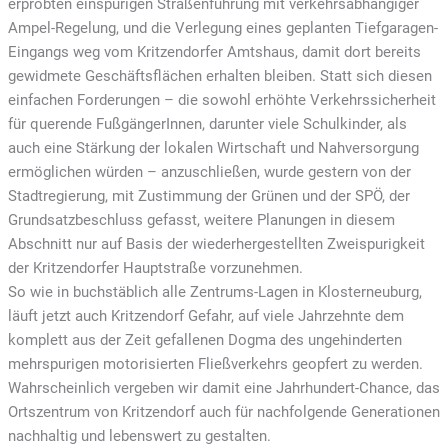
erprobten einspurigen Straßenführung mit verkehrsabhängiger
Ampel-Regelung, und die Verlegung eines geplanten Tiefgaragen-
Eingangs weg vom Kritzendorfer Amtshaus, damit dort bereits
gewidmete Geschäftsflächen erhalten bleiben. Statt sich diesen
einfachen Forderungen – die sowohl erhöhte Verkehrssicherheit
für querende FußgängerInnen, darunter viele Schulkinder, als
auch eine Stärkung der lokalen Wirtschaft und Nahversorgung
ermöglichen würden – anzuschließen, wurde gestern von der
Stadtregierung, mit Zustimmung der Grünen und der SPÖ, der
Grundsatzbeschluss gefasst, weitere Planungen in diesem
Abschnitt nur auf Basis der wiederhergestellten Zweispurigkeit
der Kritzendorfer Hauptstraße vorzunehmen.
So wie in buchstäblich alle Zentrums-Lagen in Klosterneuburg,
läuft jetzt auch Kritzendorf Gefahr, auf viele Jahrzehnte dem
komplett aus der Zeit gefallenen Dogma des ungehinderten
mehrspurigen motorisierten Fließverkehrs geopfert zu werden.
Wahrscheinlich vergeben wir damit eine Jahrhundert-Chance, das
Ortszentrum von Kritzendorf auch für nachfolgende Generationen
nachhaltig und lebenswert zu gestalten.