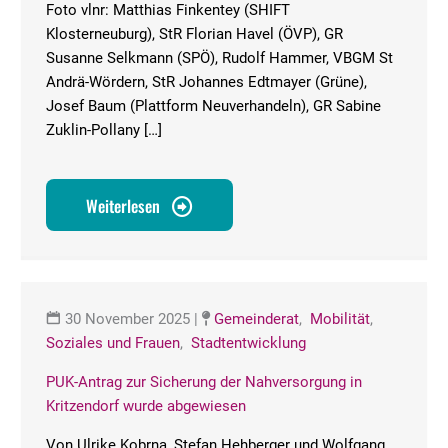
Foto vlnr: Matthias Finkentey (SHIFT
Klosterneuburg), StR Florian Havel (ÖVP), GR
Susanne Selkmann (SPÖ), Rudolf Hammer, VBGM St
Andrä-Wördern, StR Johannes Edtmayer (Grüne),
Josef Baum (Plattform Neuverhandeln), GR Sabine
Zuklin-Pollany […]
Weiterlesen
30 November 2025
|
Gemeinderat
,
Mobilität
,
Soziales und Frauen
,
Stadtentwicklung
PUK-Antrag zur Sicherung der Nahversorgung in
Kritzendorf wurde abgewiesen
Von Ulrike Kobrna, Stefan Hehberger und Wolfgang