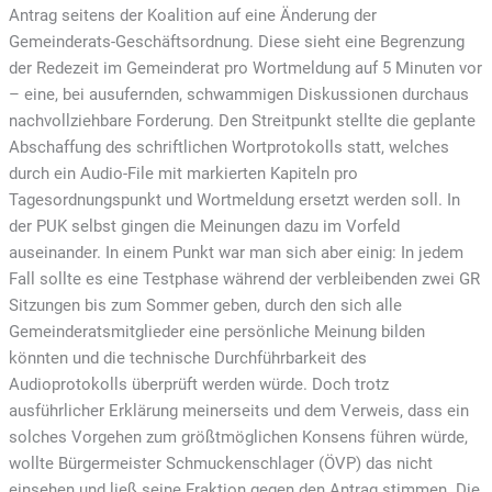
Antrag seitens der Koalition auf eine Änderung der
Gemeinderats-Geschäftsordnung. Diese sieht eine Begrenzung
der Redezeit im Gemeinderat pro Wortmeldung auf 5 Minuten vor
– eine, bei ausufernden, schwammigen Diskussionen durchaus
nachvollziehbare Forderung. Den Streitpunkt stellte die geplante
Abschaffung des schriftlichen Wortprotokolls statt, welches
durch ein Audio-File mit markierten Kapiteln pro
Tagesordnungspunkt und Wortmeldung ersetzt werden soll. In
der PUK selbst gingen die Meinungen dazu im Vorfeld
auseinander. In einem Punkt war man sich aber einig: In jedem
Fall sollte es eine Testphase während der verbleibenden zwei GR
Sitzungen bis zum Sommer geben, durch den sich alle
Gemeinderatsmitglieder eine persönliche Meinung bilden
könnten und die technische Durchführbarkeit des
Audioprotokolls überprüft werden würde. Doch trotz
ausführlicher Erklärung meinerseits und dem Verweis, dass ein
solches Vorgehen zum größtmöglichen Konsens führen würde,
wollte Bürgermeister Schmuckenschlager (ÖVP) das nicht
einsehen und ließ seine Fraktion gegen den Antrag stimmen. Die