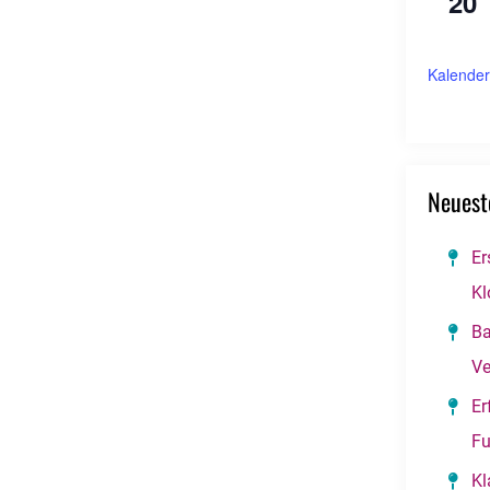
20
Kalender
Neuest
Er
Kl
Ba
Ve
Er
Fu
Kl