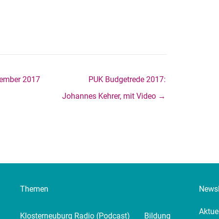
zember 2017
PUK Budgetrede 2017:
Johannes Kehrer, mit Video →
Themen
Newsl
Aktue
Klosterneuburg Radio (Podcast)
Bildung