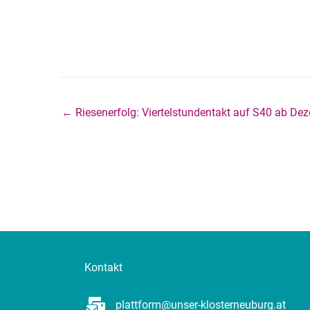
← Riesenerfolg: Viertelstundentakt auf S40 ab De
Kontakt
plattform@unser-klosterneuburg.at