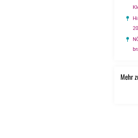
Kl
Hi
2
NÖ
br
Mehr 