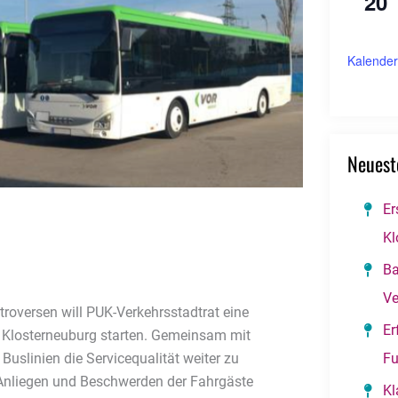
20
Kalender
Neuest
Er
Kl
Ba
Ve
roversen will PUK-Verkehrsstadtrat eine
Er
 in Klosterneuburg starten. Gemeinsam mit
Fu
uslinien die Servicequalität weiter zu
 Anliegen und Beschwerden der Fahrgäste
Kl