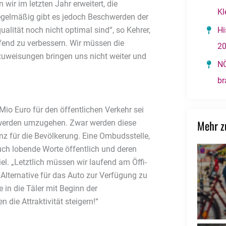
ir im letzten Jahr erweitert, die
Kl
 Regelmäßig gibt es jedoch Beschwerden der
Hi
alität noch nicht optimal sind“, so Kehrer,
aufend zu verbessern. Wir müssen die
2
eisungen bringen uns nicht weiter und
NÖ
br
io Euro für den öffentlichen Verkehr sei
Mehr 
hwerden umzugehen. Zwar werden diese
nz für die Bevölkerung. Eine Ombudsstelle,
ch lobende Worte öffentlich und deren
l. „Letztlich müssen wir laufend am Öffi-
Alternative für das Auto zur Verfügung zu
e in die Täler mit Beginn der
die Attraktivität steigern!“