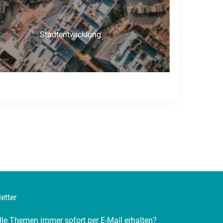
Stadtentwicklung
etter
lle Themen immer sofort per E-Mail erhalten?