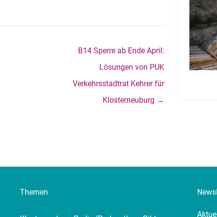
B14 Sperre ab Ende April:
Lösungen von PUK
Verkehrsstadtrat Kehrer für
Klosterneuburg →
Themen
Newsl
Aktue