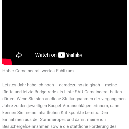
Hoher Gemeinderat, wertes Publikum,
Letztes Jahr habe ich noch – geradezu nostalgisch – meine
fünfte und letzte Budgetrede als Liste SAU-Gemeinderat halten
dürfen. Wenn Sie sich an diese Stellungnahmen der vergangenen
Jahre zu den jeweiligen Budget-Voranschlägen erinnern, dann
kennen Sie meine inhaltlichen Kritikpunkte bereits. Den
Einnahmen aus der Sommeroper, und damit meine ich
Besuchergeldeinnahmen sowie die stattliche Förderung des