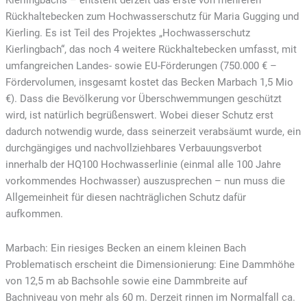
Kierlingbachs – entsteht derzeit das erste von mehreren
Rückhaltebecken zum Hochwasserschutz für Maria Gugging und
Kierling. Es ist Teil des Projektes „Hochwasserschutz
Kierlingbach“, das noch 4 weitere Rückhaltebecken umfasst, mit
umfangreichen Landes- sowie EU-Förderungen (750.000 € –
Fördervolumen, insgesamt kostet das Becken Marbach 1,5 Mio
€). Dass die Bevölkerung vor Überschwemmungen geschützt
wird, ist natürlich begrüßenswert. Wobei dieser Schutz erst
dadurch notwendig wurde, dass seinerzeit verabsäumt wurde, ein
durchgängiges und nachvollziehbares Verbauungsverbot
innerhalb der HQ100 Hochwasserlinie (einmal alle 100 Jahre
vorkommendes Hochwasser) auszusprechen – nun muss die
Allgemeinheit für diesen nachträglichen Schutz dafür
aufkommen.
Marbach: Ein riesiges Becken an einem kleinen Bach
Problematisch erscheint die Dimensionierung: Eine Dammhöhe
von 12,5 m ab Bachsohle sowie eine Dammbreite auf
Bachniveau von mehr als 60 m. Derzeit rinnen im Normalfall ca.