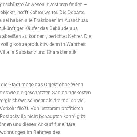
lgeschützte Anwesen Investoren finden –
bjekt“, hofft Kehrer weiter. Die Debatte
ausel haben alle Fraktionen im Ausschuss
n zukünftiger Käufer das Gebäude aus
 abreißen zu können“, berichtet Kehrer. Die
völlig kontraproduktiv, denn in Wahrheit
Villa in Substanz und Charakteristik
g, die Stadt möge das Objekt ohne Wenn
f sowie die geschätzten Sanierungskosten
vergleichsweise mehr als dreimal so viel,
erkehr fließt. Von letzterem profitieren
ostockvilla nicht behaupten kann“ gibt
nnen uns diesen Ankauf für elitäre
xuswohnungen im Rahmen des