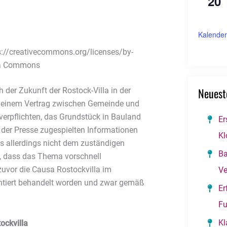
20
Kalender
ps://creativecommons.org/licenses/by-
dia Commons
Neuest
 der Zukunft der Rostock-Villa in der
n einem Vertrag zwischen Gemeinde und
verpflichten, das Grundstück in Bauland
Er
der Presse zugespielten Informationen
Kl
 allerdings nicht dem zuständigen
Ba
u, dass das Thema vorschnell
zuvor die Causa Rostockvilla im
Ve
entiert behandelt worden und zwar gemäß
Er
Fu
Kl
ockvilla