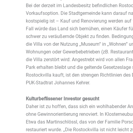
Bei der derzeit im Landesbesitz befindlichen Rostoc
Vorkaufsoption. Die Stadtgemeinde kann darauf nat
kostspielig ist – Kauf und Renovierung werden auf 
Fall würde das Land sich bemühen, einen Käufer f
schwer zu veräußernde Objekt zu finden. Bedingung
die Villa von der Nutzung „Museum“ in „Wohnen“ 
Wohnungen oder Gewerbebetrieben (zB. Restaurant)
die Villa zerstört wird: Angestrebt wird von allen F
Park erhalten bleibt und die geltende Gesetzeslage 
Rostockvilla kauft, ist den strengen Richtlinien de
PUK-Stadtrat Johannes Kehrer.
Kulturbeflissener Investor gesucht
Daher ist zu hoffen, dass sich ein wohlhabender Ar
ohne Gewinnorientierung renoviert. In Klosterneuburg
Etwa das Martinschlössl, das von der Familie Pors
restauriert wurde. „Die Rostockvilla ist nicht leich