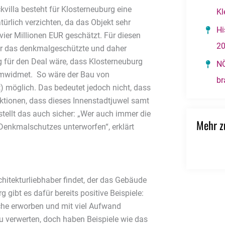
kvilla besteht für Klosterneuburg eine
Kl
ürlich verzichten, da das Objekt sehr
Hi
vier Millionen EUR geschätzt. Für diesen
2
ür das denkmalgeschützte und daher
 für den Deal wäre, dass Klosterneuburg
NÖ
umwidmet. So wäre der Bau von
br
 möglich. Das bedeutet jedoch nicht, dass
raktionen, dass dieses Innenstadtjuwel samt
stellt das auch sicher: „Wer auch immer die
Mehr 
s Denkmalschutzes unterworfen“, erklärt
chitekturliebhaber findet, der das Gebäude
 gibt es dafür bereits positive Beispiele:
che erworben und mit viel Aufwand
t zu verwerten, doch haben Beispiele wie das