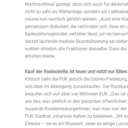
Martinschlössl gezeigt, dass sich auch für denkma
nicht so sehr als Wertanlage, sondern als Liebhabero
müsse nun sachlich geführt werden. „Auch eine Kl
gemeinsam diskutiert, die verhindern soll, dass ei
Spekulationsgründen verfallen lässt, um es hernach
derzeit laufende mediale Skandalisierung sei daher 
wollten ohnehin alle Fraktionen dasselbe: Dass die 
erhalten bleibe.
Kauf der Rostockvilla ist teuer und nützt nur Eliten
Kritisch sieht die PUK jedoch die Grünen-Forderun
und Aber im Alleingang zurückkaufen. Der Rückkau
belaufen sich auf über vier Millionen EUR. „Das ist 
wie das, was jährlich in den gesamten öffentlichen V
tausende KlosterneuburgerInnen, was man von der R
PUK Stadtrat Johannes Kehrer zu bedenken. „Wir kö
Zwecke – sei es ein Museum, seien es einige Lu