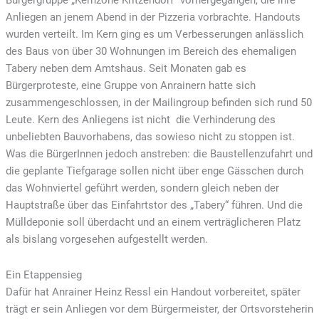
Bürgergruppe „Kernzone Kritzendorf“ vorhergegangen, die ihre
Anliegen an jenem Abend in der Pizzeria vorbrachte. Handouts
wurden verteilt. Im Kern ging es um Verbesserungen anlässlich
des Baus von über 30 Wohnungen im Bereich des ehemaligen
Tabery neben dem Amtshaus. Seit Monaten gab es
Bürgerproteste, eine Gruppe von Anrainern hatte sich
zusammengeschlossen, in der Mailingroup befinden sich rund 50
Leute. Kern des Anliegens ist nicht die Verhinderung des
unbeliebten Bauvorhabens, das sowieso nicht zu stoppen ist.
Was die BürgerInnen jedoch anstreben: die Baustellenzufahrt und
die geplante Tiefgarage sollen nicht über enge Gässchen durch
das Wohnviertel geführt werden, sondern gleich neben der
Hauptstraße über das Einfahrtstor des „Tabery“ führen. Und die
Mülldeponie soll überdacht und an einem verträglicheren Platz
als bislang vorgesehen aufgestellt werden.
Ein Etappensieg
Dafür hat Anrainer Heinz Ressl ein Handout vorbereitet, später
trägt er sein Anliegen vor dem Bürgermeister, der Ortsvorsteherin