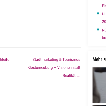
Kl
Hi
2
NÖ
br
Mehr 
hleife
Stadtmarketing & Tourismus
Klosterneuburg – Visionen statt
Realität →