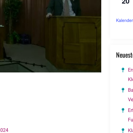
20
Kalender
Neuest
Er
Kl
Ba
Ve
Er
Fu
2024
Kl