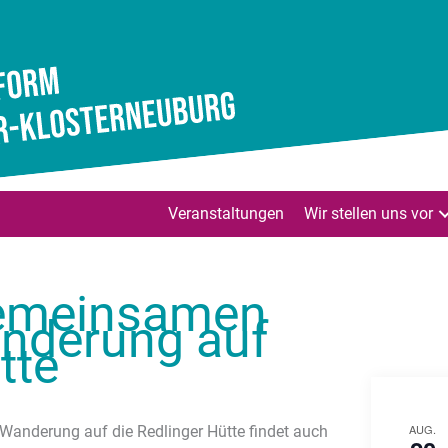
Veranstaltungen
Wir stellen uns vor
gemeinsamen
derung auf
tte
AUG.
anderung auf die Redlinger Hütte findet auch