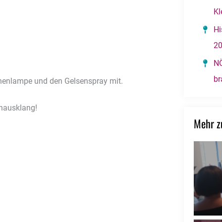
Kl
Hi
2
NÖ
br
schenlampe und den Gelsenspray mit.
enausklang!
Mehr 