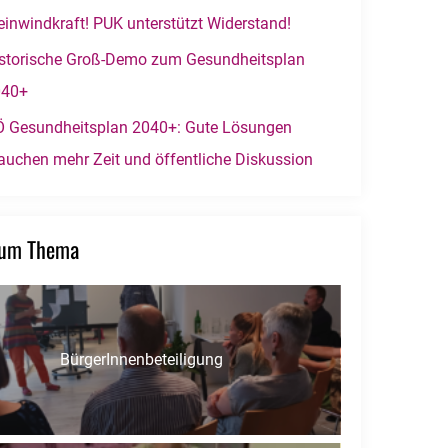
einwindkraft! PUK unterstützt Widerstand!
storische Groß-Demo zum Gesundheitsplan
040+
 Gesundheitsplan 2040+: Gute Lösungen
auchen mehr Zeit und öffentliche Diskussion
zum Thema
BürgerInnenbeteiligung